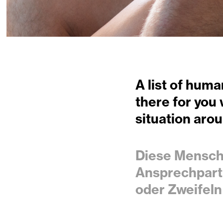
A list of huma
there for you
situation arou
Diese Mensch
Ansprechpartn
ode
r Zweifeln