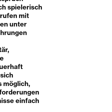
ch spielerisch
rufen mit
en unter
ahrungen
tär,
re
uerhaft
 sich
s möglich,
nforderungen
nisse einfach