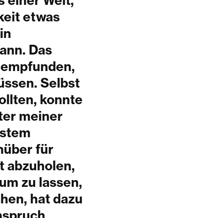
 einer Welt,
keit etwas
in
ann. Das
e empfunden,
üssen. Selbst
ollten, konnte
nter meiner
ystem
nüber für
t abzuholen,
aum zu lassen,
chen, hat dazu
Anspruch