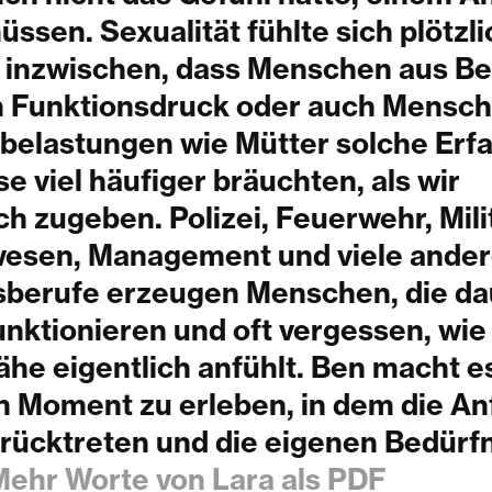
ssen. Sexualität fühlte sich plötzli
e inzwischen, dass Menschen aus Be
Funktionsdruck oder auch Mensch
belastungen wie Mütter solche Erf
e viel häufiger bräuchten, als wir
ch zugeben. Polizei, Feuerwehr, Mili
esen, Management und viele ande
sberufe erzeugen Menschen, die da
nktionieren und oft vergessen, wie
he eigentlich anfühlt. Ben macht e
n Moment zu erleben, in dem die A
urücktreten und die eigenen Bedürf
Mehr Worte von Lara als PDF