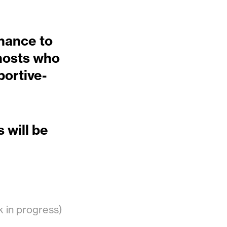
hance to
hosts who
portive-
 will be
k in progress)