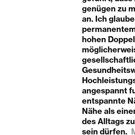
genügen zu mü
an. Ich glaub
permanentem 
hohen Doppel
möglicherweis
gesellschaftli
Gesundheitsw
Hochleistung
angespannt fu
entspannte Nä
Nähe als eine
des Alltags z
sein dürfen.