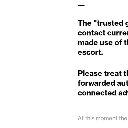
__
The "trusted 
contact curre
made use of t
escort.
Please treat t
forwarded aut
connected ad
At this moment the