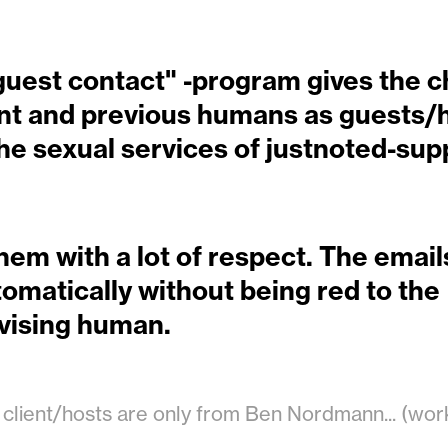
guest contact" -program gives the c
nt and previous humans as guests/
he sexual services of justnoted-sup
hem with a lot of respect. The emails
omatically without being red to the
vising human.
 client/hosts are only from Ben Nordmann... (wor