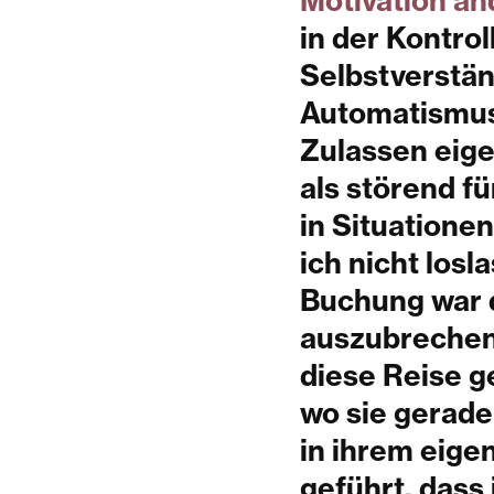
Motivation an
in der Kontro
Selbstverstän
Automatismus
Zulassen eig
als störend f
in Situationen
ich nicht losl
Buchung war 
auszubrechen.
diese Reise g
wo sie gerade
in ihrem eige
geführt, dass