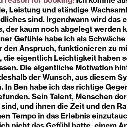
d reason for booking:
Ich komme aus
lle, Leistung und ständige Wachsam
dliches sind. Irgendwann wird das e
, der kaum noch abgelegt werden k
ener Gefühle habe ich als Schwäch
ür den Anspruch, funktionieren zu m
, die eigentlich Leichtigkeit haben s
assen. Die eigentliche Motivation hi
deshalb der Wunsch, aus diesem S
 In Ben habe ich das richtige Gege
efunden. Sein Talent, Menschen dor
 sind, und ihnen die Zeit und den R
nen Tempo in das Erlebnis einzutau
 ich nicht das Gefühl hatte, einem 